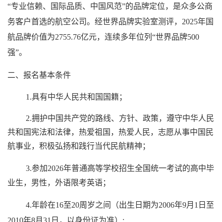
“专业信赖、国际品质、中国风范”的品牌定位，是众多公商
务客户首选的航空公司。经世界品牌实验室测评，
2025
年国
航品牌价值为
2755.76
亿元，连续多年位列“世界品牌
500
强”。
二、
报名基本条件
1.
具有中华人民共和国国籍；
2.
拥护中国共产党的路线、方针、政策，遵守中华人民
共和国宪法和法律，热爱祖国，热爱人民，志愿从事中国民
航事业，积极弘扬和践行当代民航精神；
3.
参加
202
6
年普通高等学校招生全国统一考试的高中毕
业生，男性，外语限考英语；
4.
年龄在
16
至
20
周岁之间（出生日期为
200
6
年
9
月
1
日至
20
10
年
8
月
31
日，以身份证为准）
;