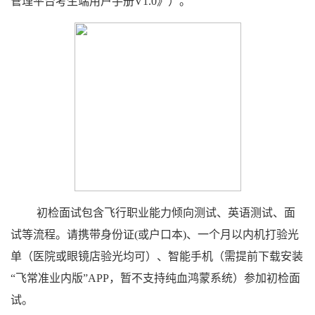
管理平台考生端用户手册
V1.0
》）。
初检面试包含飞行职业能力倾向测试、英语测试、面
试等流程
。
请携带身份证
(
或户口本
)
、一个月以内机打验光
单（医院或眼镜店验光均可）、智能手机（需提前下载安装
“飞常准业内版”
APP
，暂不支持纯血鸿蒙系统）参加初检面
试。