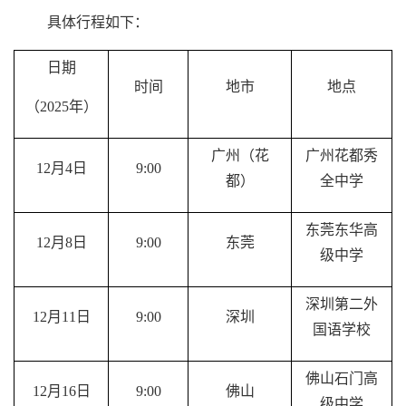
具体行程如下
：
日期
时间
地市
地点
（
2025
年
）
广州（花
广州花都秀
12
月
4
日
9:00
都）
全中学
东莞东华高
12
月
8
日
9:00
东莞
级中学
深圳第二外
12
月
11
日
9:00
深圳
国语学校
佛山石门高
12
月
16
日
9:00
佛山
级中学