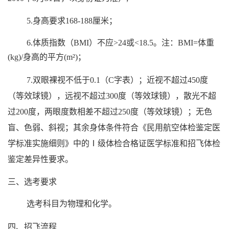
5.
身高要求
168-188
厘米；
6.
体质指数（
BMI
）不应
>24
或
<18.5
。注：
BMI=
体重
(kg)/
身高的平方
(m²)
；
7.
双眼裸视不低于
0.1
（
C
字表）
；
近视不超过
450
度
（
等效球镜
）
，远视不超过
300
度
（
等效球镜
）
，散光不超
过
200
度，两眼度数相差不超过
250
度
（
等效球镜
）
；无色
盲、色弱、斜视
；其余身体条件符合《民用航空体检鉴定医
学标准实施细则》中的Ⅰ级体检合格证医学标准和招飞体检
鉴定差异性要求
。
三、选考要求
选考科目为物理和化学。
四、
招飞流程