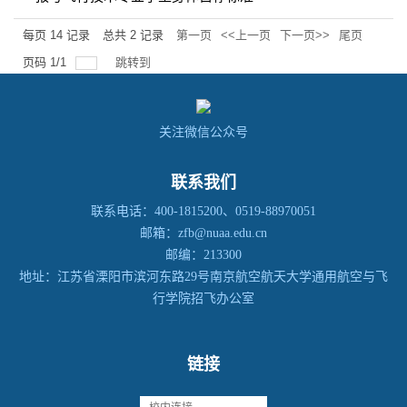
每页
14
记录
总共
2
记录
第一页
<<上一页
下一页>>
尾页
页码
1
/
1
跳转到
关注微信公众号
联系我们
联系电话：400-1815200、0519-88970051
邮箱：zfb@nuaa.edu.cn
邮编：213300
地址：江苏省溧阳市滨河东路29号南京航空航天大学通用航空与飞
行学院招飞办公室
链接