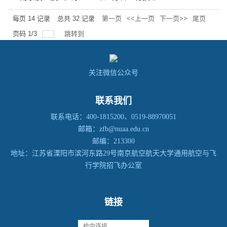
专业招生初检面试安排
每页
14
记录
总共
32
记录
第一页
<<上一页
下一页>>
尾页
页码
1
/
3
跳转到
关注微信公众号
联系我们
联系电话：400-1815200、0519-88970051
邮箱：zfb@nuaa.edu.cn
邮编：213300
地址：江苏省溧阳市滨河东路29号南京航空航天大学通用航空与飞
行学院招飞办公室
链接