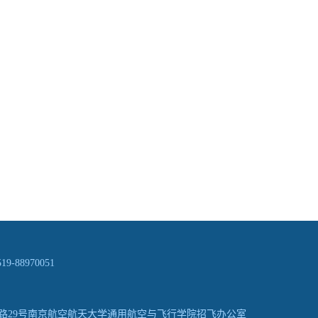
9-88970051
路29号南京航空航天大学通用航空与飞行学院招飞办公室